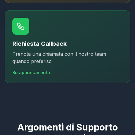
Richiesta Callback
Prenota una chiamata con il nostro team
quando preferisci.
Su appuntamento
Argomenti di Supporto