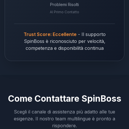
Problemi Risolti
Al Primo Contatto
Trust Score: Eccellente
- Il supporto
SpinBoss è riconosciuto per velocità,
competenza e disponibilità continua
Come Contattare SpinBoss
Scegli il canale di assistenza più adatto alle tue
esigenze. Il nostro team multilingue è pronto a
rispondere.