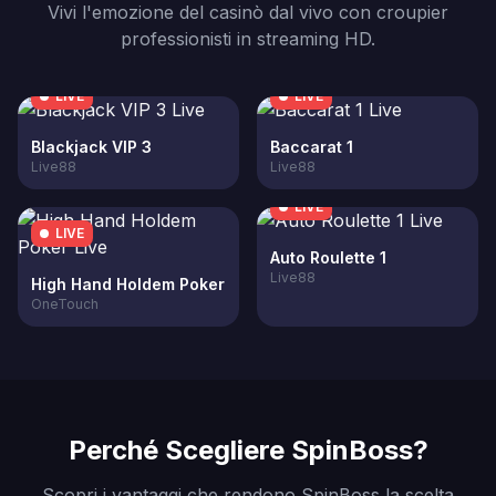
Vivi l'emozione del casinò dal vivo con croupier
professionisti in streaming HD.
LIVE
LIVE
Blackjack VIP 3
Baccarat 1
Live88
Live88
LIVE
LIVE
Auto Roulette 1
Live88
High Hand Holdem Poker
OneTouch
Perché Scegliere SpinBoss?
Scopri i vantaggi che rendono SpinBoss la scelta