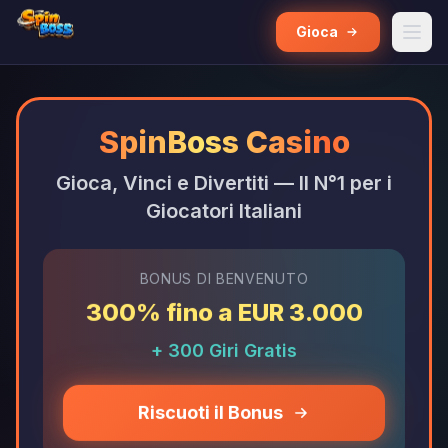
Gioca
Accesso
SpinBoss Casino
Jackpot
Gioca, Vinci e Divertiti — Il N°1 per i
Supporto
Giocatori Italiani
Gioco Responsabile
BONUS DI BENVENUTO
300% fino a EUR 3.000
SpinBoss Login
+ 300 Giri Gratis
Riscuoti il Bonus