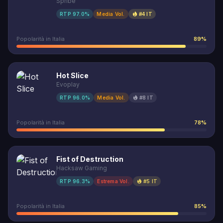
Spribe
RTP 97.0%
Media Vol.
#4 IT
Popolarità in Italia
89%
Hot Slice
Evoplay
RTP 96.0%
Media Vol.
#8 IT
Popolarità in Italia
78%
Fist of Destruction
Hacksaw Gaming
RTP 96.3%
Estrema Vol.
#5 IT
Popolarità in Italia
85%