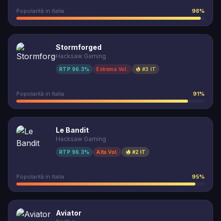
Popolarità in Italia
98%
Stormforged
Hacksaw Gaming
RTP 96.3%
Estrema Vol.
#3 IT
Popolarità in Italia
91%
Le Bandit
Hacksaw Gaming
RTP 96.3%
Alta Vol.
#2 IT
Popolarità in Italia
95%
Aviator