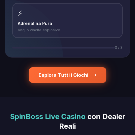
⚡
Adrenalina Pura
Voglio vincite esplosive
0 / 3
Esplora Tutti i Giochi
SpinBoss Live Casino
con Dealer
Reali