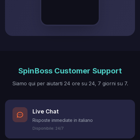
SpinBoss Customer Support
Siamo qui per aiutarti 24 ore su 24, 7 giorni su 7.
Live Chat
Risposte immediate in italiano
Disponibile: 24/7