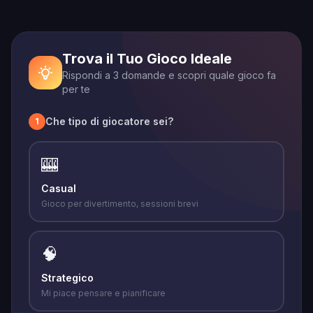
Trova il Tuo Gioco Ideale
Rispondi a 3 domande e scopri quale gioco fa
per te
Che tipo di giocatore sei?
1
🎰
Casual
Gioco per divertimento, sessioni brevi
🧠
Strategico
Mi piace pensare e pianificare