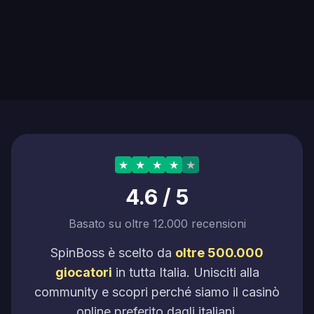
Prelievi Istantanei su SpinBoss
Ritira le tue vincite in pochi secondi con i nostri
metodi di pagamento veloci.
★
★
★
★
★
Stato prelievo:
4.6 / 5
Elaborazione...
Basato su oltre 12.000 recensioni
SpinBoss è scelto da
oltre 500.000
Inizia a Giocare
giocatori
in tutta Italia. Unisciti alla
community e scopri perché siamo il casinò
online preferito dagli italiani.