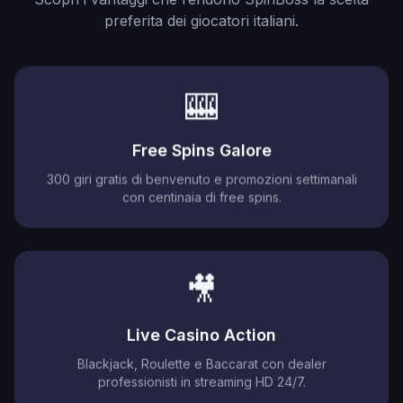
preferita dei giocatori italiani.
🎰
Free Spins Galore
300 giri gratis di benvenuto e promozioni settimanali
con centinaia di free spins.
🎥
Live Casino Action
Blackjack, Roulette e Baccarat con dealer
professionisti in streaming HD 24/7.