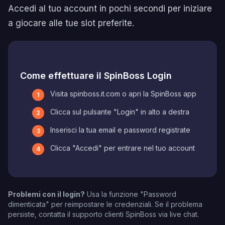
Accedi al tuo account in pochi secondi per iniziare
a giocare alle tue slot preferite.
Come effettuare il SpinBoss Login
Visita spinboss.it.com o apri la SpinBoss app
1
Clicca sul pulsante "Login" in alto a destra
2
Inserisci la tua email e password registrate
3
Clicca "Accedi" per entrare nel tuo account
4
Problemi con il login?
Usa la funzione "Password
dimenticata" per reimpostare le credenziali. Se il problema
persiste, contatta il supporto clienti SpinBoss via live chat.